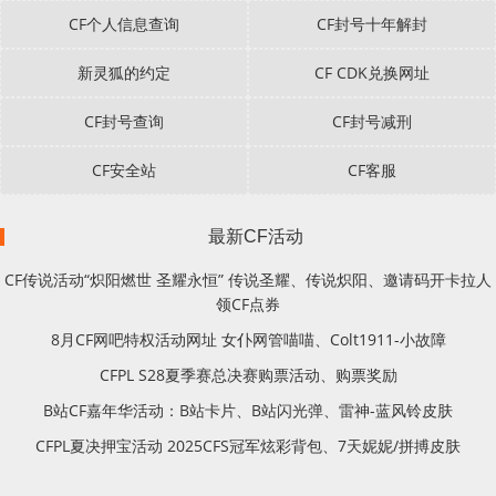
CF个人信息查询
CF封号十年解封
新灵狐的约定
CF CDK兑换网址
CF封号查询
CF封号减刑
CF安全站
CF客服
最新CF活动
CF传说活动“炽阳燃世 圣耀永恒” 传说圣耀、传说炽阳、邀请码开卡拉人
领CF点券
8月CF网吧特权活动网址 女仆网管喵喵、Colt1911-小故障
CFPL S28夏季赛总决赛购票活动、购票奖励
B站CF嘉年华活动：B站卡片、B站闪光弹、雷神-蓝风铃皮肤
CFPL夏决押宝活动 2025CFS冠军炫彩背包、7天妮妮/拼搏皮肤