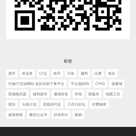
标签
虎牙
米业务
CF点
快手
斗鱼
爆料
比赛
老兵
代做CF活动网站 低价自助下单平台
平台福利码
CFHD
道聚城
英雄级武器
福利派对
邀请好友
补偿
新版本
地图工坊
签到
火线计划
灵狐的约定
工作日好礼
付费抽奖
超级神器
微信公众号
好友积分
换购