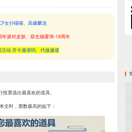
CF女仆喵喵、高爆麟龙
8周年派对皮肤、双生烟雾弹-18周年
阳活动 开卡邀请码、代做邀请
进行投票选出最喜欢的道具。
布本文时，票数最高的如下：