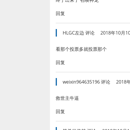
终于出来了 召唤神龙
回复
HLGC左边
评论
2018年10月10
看那个投票多就投票那个
回复
weixin964635196
评论
2018
救世主牛逼
回复