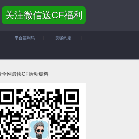
关注微信送CF福利
平台福利码
灵狐约定
看全网最快CF活动爆料