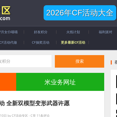
2026年CF活动大全
7月女仆喵喵
好友积分
火线计划
福利派对
CF活动代做
CF抽奖活动
更多最新CF活动
米业务网址
活动 全新双模型变形武器许愿
月10日
by
CF活动专区 - C哥
11条评论