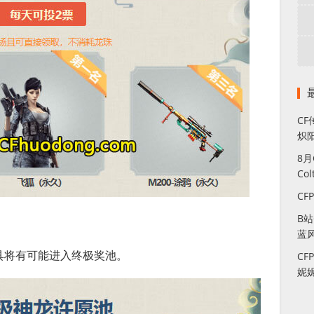
CF
炽
8
Co
CF
B
蓝
具将有可能进入终极奖池。
CF
妮