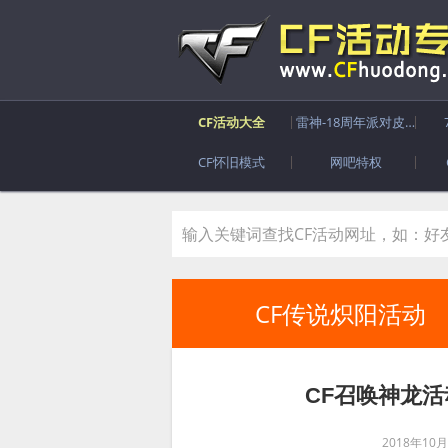
CF活动大全
雷神-18周年派对皮肤
CF怀旧模式
网吧特权
CF传说炽阳活动
CF召唤神龙
2018年10