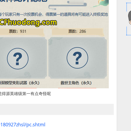
觉得源英雄级第一有点奇怪呢
0180927zhsl/pc.shtml