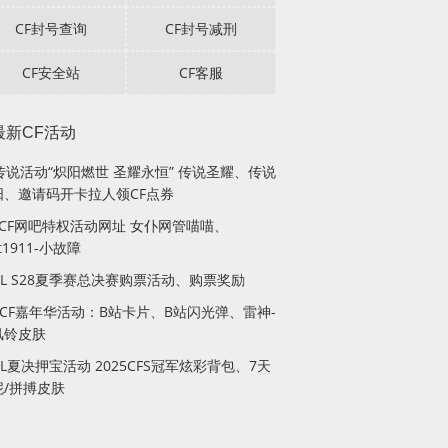
CF封号查询
CF封号减刑
CF安全站
CF客服
最新CF活动
传说活动“炽阳燃世 圣耀永恒” 传说圣耀、传说
阳、邀请码开卡拉人领CF点券
月CF网吧特权活动网址 女仆网管喵喵、
lt1911-小故障
PL S28夏季赛总决赛购票活动、购票奖励
站CF嘉年华活动：B站卡片、B站闪光弹、雷神-
风铃皮肤
PL夏决押宝活动 2025CFS冠军炫彩背包、7天
妮/拼搏皮肤