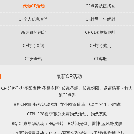
代做CF活动
CF点券被盗找回
CF个人信息查询
CF封号十年解封
新灵狐的约定
CF CDK兑换网址
CF封号查询
CF封号减刑
CF安全站
CF客服
最新CF活动
CF传说活动“炽阳燃世 圣耀永恒” 传说圣耀、传说炽阳、邀请码开卡拉人
领CF点券
8月CF网吧特权活动网址 女仆网管喵喵、Colt1911-小故障
CFPL S28夏季赛总决赛购票活动、购票奖励
B站CF嘉年华活动：B站卡片、B站闪光弹、雷神-蓝风铃皮肤
CFPL夏决押宝活动 2025CFS冠军炫彩背包、7天妮妮/拼搏皮肤