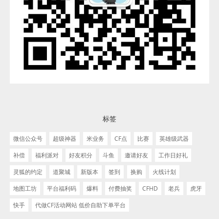
标签
微信公众号
超级神器
米业务
CF点
比赛
英雄级武器
补偿
福利派对
好友积分
斗鱼
邀请好友
工作日好礼
灵狐的约定
道聚城
新版本
签到
换购
火线计划
地图工坊
平台福利码
爆料
付费抽奖
CFHD
老兵
虎牙
快手
代做CF活动网站 低价自助下单平台