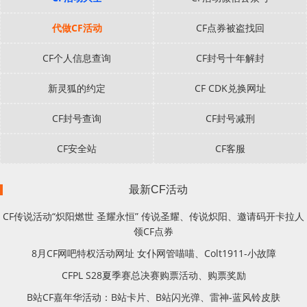
代做CF活动
CF点券被盗找回
CF个人信息查询
CF封号十年解封
新灵狐的约定
CF CDK兑换网址
CF封号查询
CF封号减刑
CF安全站
CF客服
最新CF活动
CF传说活动“炽阳燃世 圣耀永恒” 传说圣耀、传说炽阳、邀请码开卡拉人
领CF点券
8月CF网吧特权活动网址 女仆网管喵喵、Colt1911-小故障
CFPL S28夏季赛总决赛购票活动、购票奖励
B站CF嘉年华活动：B站卡片、B站闪光弹、雷神-蓝风铃皮肤