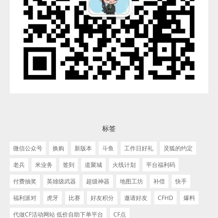
标签
微信公众号
换购
新版本
斗鱼
工作日好礼
灵狐的约定
老兵
米业务
签到
道聚城
火线计划
平台福利码
付费抽奖
英雄级武器
超级神器
地图工坊
补偿
快手
福利派对
虎牙
比赛
好友积分
邀请好友
CFHD
爆料
代做CF活动网站 低价自助下单平台
CF点