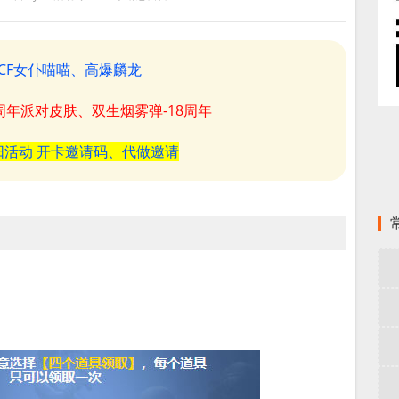
CF女仆喵喵、高爆麟龙
8周年派对皮肤、双生烟雾弹-18周年
阳活动 开卡邀请码、代做邀请