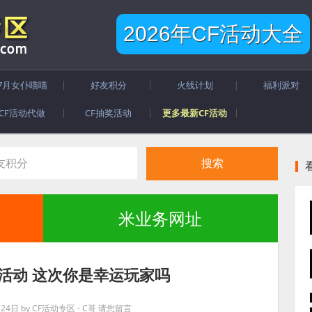
2026年CF活动大全
7月女仆喵喵
好友积分
火线计划
福利派对
CF活动代做
CF抽奖活动
更多最新CF活动
米业务网址
运活动 这次你是幸运玩家吗
月24日
by
CF活动专区 - C哥
请您留言