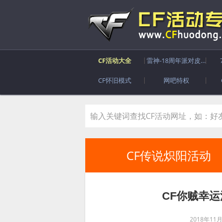
CF活动大全
雷神-18周年派对皮肤
CF怀旧模式
网吧特权
CF传说炽阳活动
CF你贼幸
2018年11