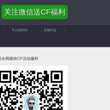
关注微信送CF福利
平台福利码
灵狐约定
看全网最快CF活动爆料