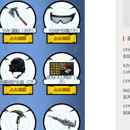
CF
炽
8
Co
CF
B
蓝
CF
妮