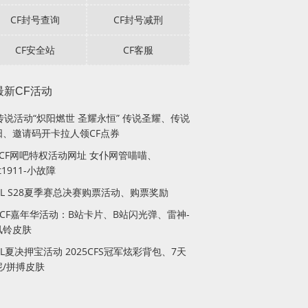
CF封号查询
CF封号减刑
CF安全站
CF客服
最新CF活动
传说活动“炽阳燃世 圣耀永恒” 传说圣耀、传说
阳、邀请码开卡拉人领CF点券
月CF网吧特权活动网址 女仆网管喵喵、
lt1911-小故障
PL S28夏季赛总决赛购票活动、购票奖励
站CF嘉年华活动：B站卡片、B站闪光弹、雷神-
风铃皮肤
PL夏决押宝活动 2025CFS冠军炫彩背包、7天
妮/拼搏皮肤