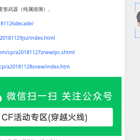
是变形武器（纯属猜测）。
0181126decade/
a20181129jsz/index.html
.com/cp/a20181127znew/pc.shtml
m/cp/a20181128snew/index.htm