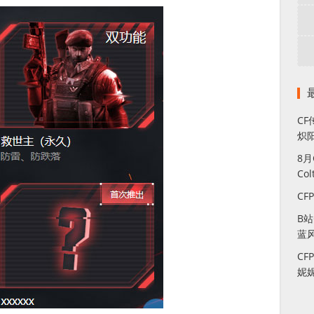
CF
炽
8
Co
CF
B
蓝
CF
妮