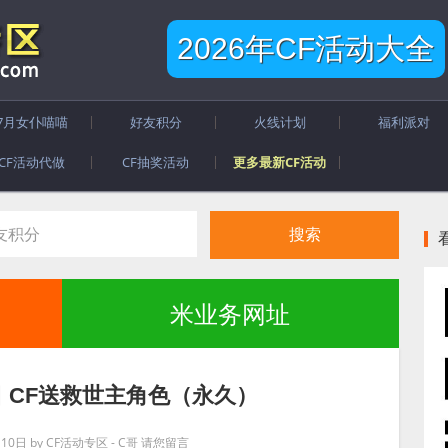
2026年CF活动大全
7月女仆喵喵
好友积分
火线计划
福利派对
CF活动代做
CF抽奖活动
更多最新CF活动
米业务网址
1日 CF送救世主角色（永久）
月10日
by
CF活动专区 - C哥
请您留言