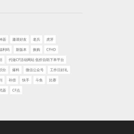
神器
邀请好友
老兵
虎牙
福利码
新版本
换购
CFHD
坊
代做CF活动网站 低价自助下单平台
积分
爆料
微信公众号
工作日好礼
到
补偿
快手
斗鱼
比赛
武器
CF点