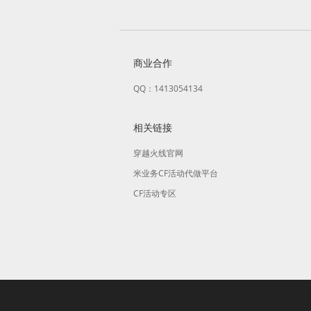
商业合作
QQ：1413054134
相关链接
穿越火线官网
米业务CF活动代做平台
CF活动专区