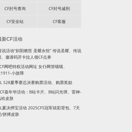
CF封号查询
CF封号减刑
CF安全站
CF客服
最新CF活动
传说活动“炽阳燃世 圣耀永恒” 传说圣耀、传说
阳、邀请码开卡拉人领CF点券
月CF网吧特权活动网址 女仆网管喵喵、
lt1911-小故障
PL S28夏季赛总决赛购票活动、购票奖励
站CF嘉年华活动：B站卡片、B站闪光弹、雷神-
风铃皮肤
PL夏决押宝活动 2025CFS冠军炫彩背包、7天
妮/拼搏皮肤