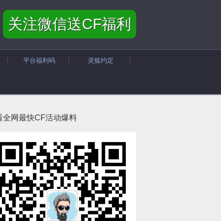
关注微信送CF福利
平台福利码
灵狐约定
看全网最快CF活动爆料