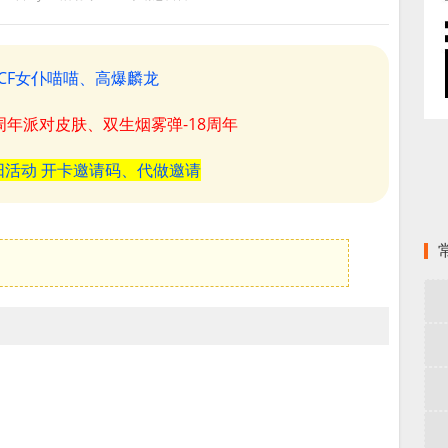
CF女仆喵喵、高爆麟龙
8周年派对皮肤、双生烟雾弹-18周年
阳活动 开卡邀请码、代做邀请