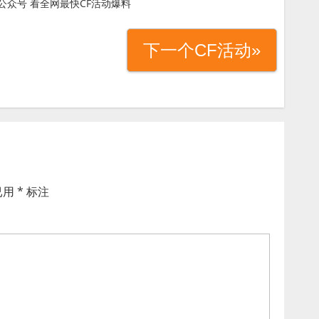
公众号 看全网最快CF活动爆料
下一个CF活动»
已用
*
标注