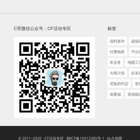
C哥微信公众号：CF活动专区
标签
福利派对
超级
付费抽奖
平台
米业务
地图工
火线计划
好友
灵狐的约定
签
道聚城
英雄级
© 2011–2026 ·
CF活动专区
·
闽ICP备16012080号-1
·
站点地图