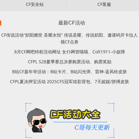
CF安全站
CF客服
最新CF活动
CF传说活动“炽阳燃世 圣耀永恒” 传说圣耀、传说炽阳、邀请码开卡拉人
领CF点券
8月CF网吧特权活动网址 女仆网管喵喵、Colt1911-小故障
CFPL S28夏季赛总决赛购票活动、购票奖励
B站CF嘉年华活动：B站卡片、B站闪光弹、雷神-蓝风铃皮肤
CFPL夏决押宝活动 2025CFS冠军炫彩背包、7天妮妮/拼搏皮肤