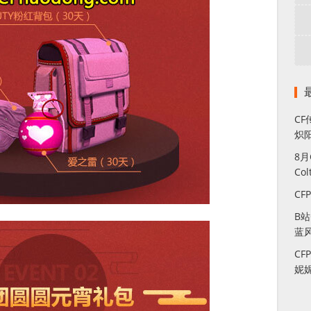
CF
炽
8
Co
CF
B
蓝
CF
妮