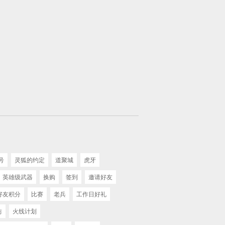
号
灵狐的约定
道聚城
虎牙
英雄级武器
换购
签到
邀请好友
好友积分
比赛
老兵
工作日好礼
坊
火线计划