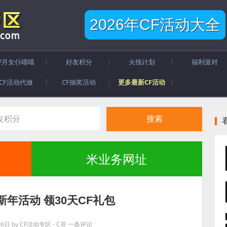
2026年CF活动大全
7月女仆喵喵
好友积分
火线计划
福利派对
CF活动代做
CF抽奖活动
更多最新CF活动
米业务网址
新年活动 领30天CF礼包
月6日
by
CF活动专区 - C哥
一条评论