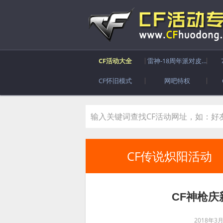
CF活动大全
雷神-18周年派对皮肤
CF怀旧模式
网吧特权
CF传说炽阳活动
CF神枪庆
2018年3