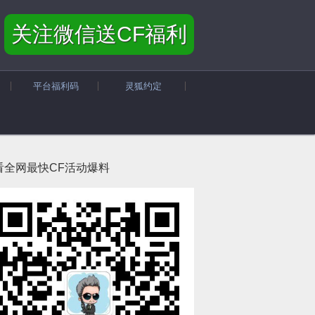
关注微信送CF福利
平台福利码
灵狐约定
看全网最快CF活动爆料