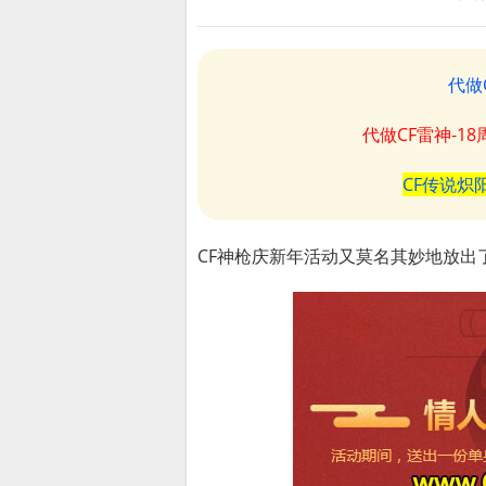
代做
代做CF雷神-1
CF传说炽
CF神枪庆新年活动又莫名其妙地放出