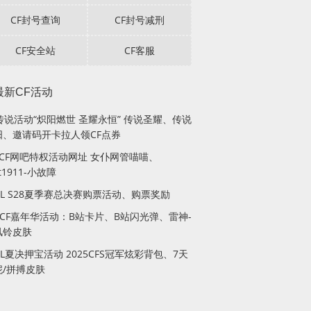
CF封号查询
CF封号减刑
CF安全站
CF客服
最新CF活动
传说活动“炽阳燃世 圣耀永恒” 传说圣耀、传说
阳、邀请码开卡拉人领CF点券
月CF网吧特权活动网址 女仆网管喵喵、
lt1911-小故障
PL S28夏季赛总决赛购票活动、购票奖励
站CF嘉年华活动：B站卡片、B站闪光弹、雷神-
风铃皮肤
PL夏决押宝活动 2025CFS冠军炫彩背包、7天
妮/拼搏皮肤