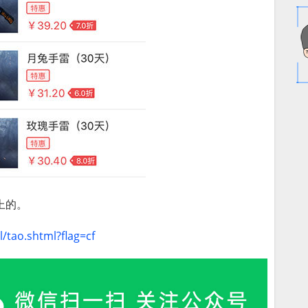
上的。
/tao.shtml?flag=cf