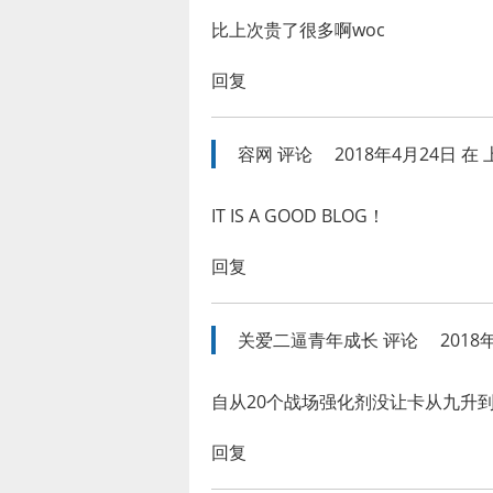
比上次贵了很多啊woc
回复
容网
评论
2018年4月24日 在 上
IT IS A GOOD BLOG！
回复
关爱二逼青年成长
评论
2018
自从20个战场强化剂没让卡从九升
回复