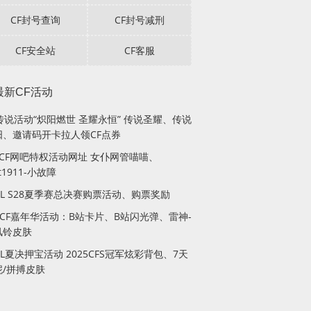
CF封号查询
CF封号减刑
CF安全站
CF客服
最新CF活动
传说活动“炽阳燃世 圣耀永恒” 传说圣耀、传说
阳、邀请码开卡拉人领CF点券
月CF网吧特权活动网址 女仆网管喵喵、
lt1911-小故障
PL S28夏季赛总决赛购票活动、购票奖励
站CF嘉年华活动：B站卡片、B站闪光弹、雷神-
风铃皮肤
PL夏决押宝活动 2025CFS冠军炫彩背包、7天
妮/拼搏皮肤