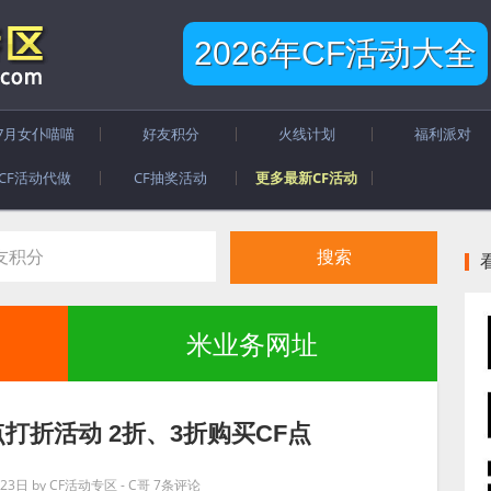
2026年CF活动大全
7月女仆喵喵
好友积分
火线计划
福利派对
CF活动代做
CF抽奖活动
更多最新CF活动
米业务网址
点打折活动 2折、3折购买CF点
23日
by
CF活动专区 - C哥
7条评论