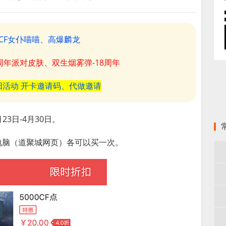
CF女仆喵喵、高爆麟龙
8周年派对皮肤、双生烟雾弹-18周年
阳活动 开卡邀请码、代做邀请
23日-4月30日。
电脑（道聚城网页）各可以买一次。