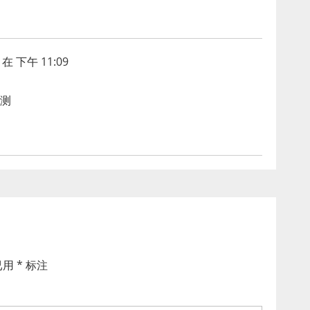
在 下午 11:09
测
已用
*
标注