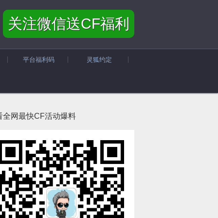
关注微信送CF福利
平台福利码
灵狐约定
看全网最快CF活动爆料