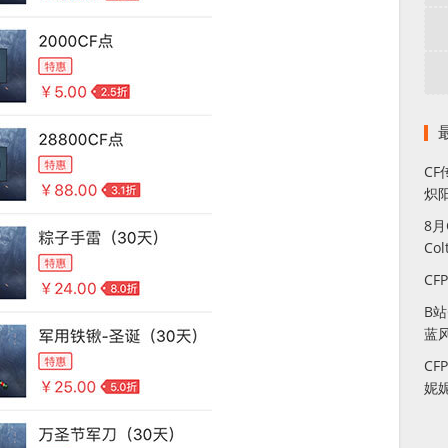
CF
炽
8
Co
CF
B
蓝
CF
妮