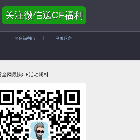
关注微信送CF福利
平台福利码
灵狐约定
看全网最快CF活动爆料