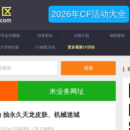
2026年CF活动大全
7月女仆喵喵
好友积分
火线计划
福利派对
CF活动代做
CF抽奖活动
更多最新CF活动
米业务网址
 抽永久天龙皮肤、机械迷城
27日
by
CF活动专区 - C哥
11条评论