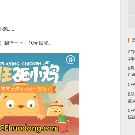
小鸡……
”）翻译一下：10元抽奖。
CF
炽
8
Co
CF
B
蓝
CF
妮