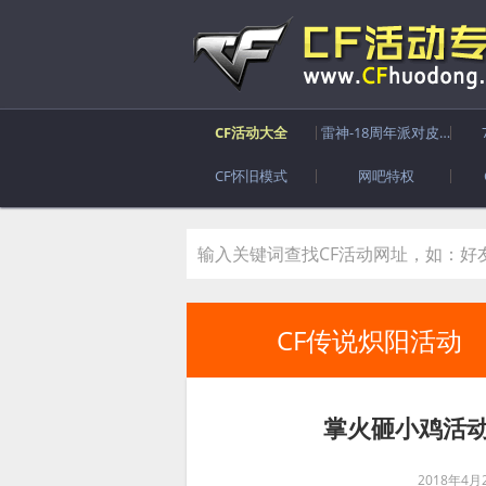
CF活动大全
雷神-18周年派对皮肤
CF怀旧模式
网吧特权
CF传说炽阳活动
掌火砸小鸡活动
2018年4月