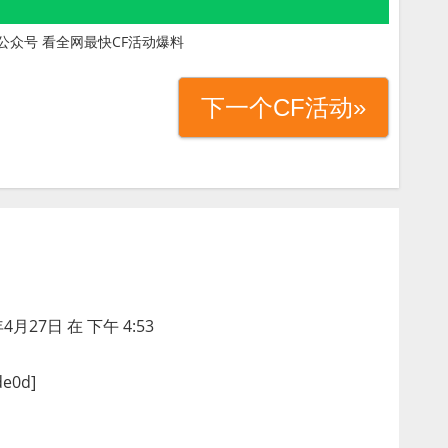
公众号 看全网最快CF活动爆料
下一个CF活动»
年4月27日 在 下午 4:53
e0d]