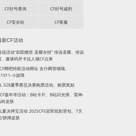
CF封号查询
CF封号减刑
CF安全站
CF客服
最新CF活动
传说活动“炽阳燃世 圣耀永恒” 传说圣耀、传说
阳、邀请码开卡拉人领CF点券
月CF网吧特权活动网址 女仆网管喵喵、
lt1911-小故障
PL S28夏季赛总决赛购票活动、购票奖励
站CF嘉年华活动：B站卡片、B站闪光弹、雷神-
风铃皮肤
PL夏决押宝活动 2025CFS冠军炫彩背包、7天
妮/拼搏皮肤