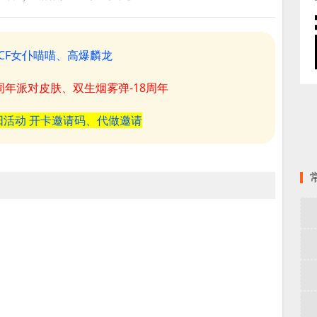
CF女仆喵喵、高爆麟龙
8周年派对皮肤、双生烟雾弹-18周年
阳活动 开卡邀请码、代做邀请