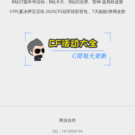
B站CF嘉年华活动：B站卡片、B站闪光弹、雷神-蓝风铃皮肤
CFPL夏决押宝活动 2025CFS冠军炫彩背包、7天妮妮/拼搏皮肤
商业合作
QQ：1413054134