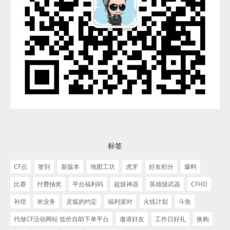
标签
CF点
签到
新版本
地图工坊
虎牙
好友积分
爆料
比赛
付费抽奖
平台福利码
超级神器
英雄级武器
CFHD
补偿
米业务
灵狐的约定
福利派对
火线计划
斗鱼
代做CF活动网站 低价自助下单平台
邀请好友
工作日好礼
换购