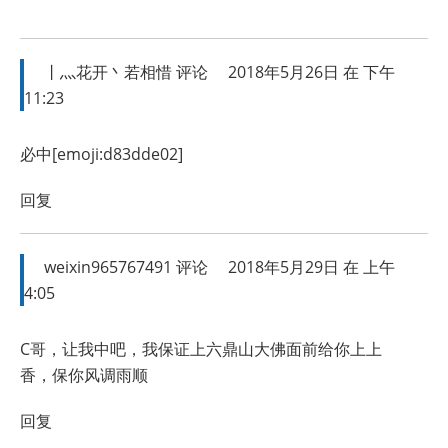
丨灬花开丶若相惜
评论
2018年5月26日 在 下午
11:23
必中[emoji:d83dde02]
回复
weixin965767491
评论
2018年5月29日 在 上午
4:05
C哥，让我中吧，我保证上六鼎山大佛面前给你上上
香，保你风调雨顺
回复