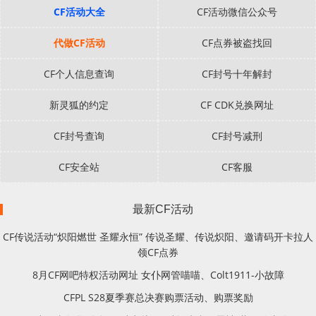
CF活动大全
CF活动微信公众号
代做CF活动
CF点券被盗找回
CF个人信息查询
CF封号十年解封
新灵狐的约定
CF CDK兑换网址
CF封号查询
CF封号减刑
CF安全站
CF客服
最新CF活动
CF传说活动“炽阳燃世 圣耀永恒” 传说圣耀、传说炽阳、邀请码开卡拉人
领CF点券
8月CF网吧特权活动网址 女仆网管喵喵、Colt1911-小故障
CFPL S28夏季赛总决赛购票活动、购票奖励