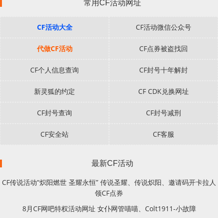
常用CF活动网址
CF活动大全
CF活动微信公众号
代做CF活动
CF点券被盗找回
CF个人信息查询
CF封号十年解封
新灵狐的约定
CF CDK兑换网址
CF封号查询
CF封号减刑
CF安全站
CF客服
最新CF活动
CF传说活动“炽阳燃世 圣耀永恒” 传说圣耀、传说炽阳、邀请码开卡拉人
领CF点券
8月CF网吧特权活动网址 女仆网管喵喵、Colt1911-小故障