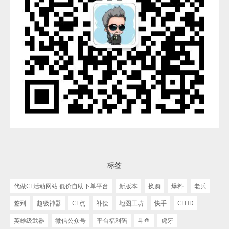
标签
代做CF活动网站 低价自助下单平台
新版本
换购
爆料
老兵
签到
超级神器
CF点
补偿
地图工坊
快手
CFHD
英雄级武器
微信公众号
平台福利码
斗鱼
虎牙