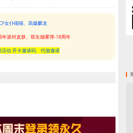
CF女仆喵喵、高爆麟龙
8周年派对皮肤、双生烟雾弹-18周年
阳活动 开卡邀请码、代做邀请