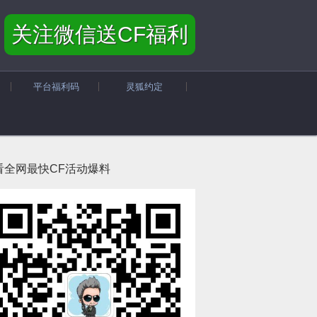
关注微信送CF福利
平台福利码
灵狐约定
看全网最快CF活动爆料