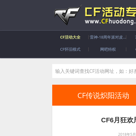
CF活动大全
雷神-18周年派对皮肤
CF怀旧模式
网吧特权
CF传说炽阳活动
CF6月狂欢
2018年5月