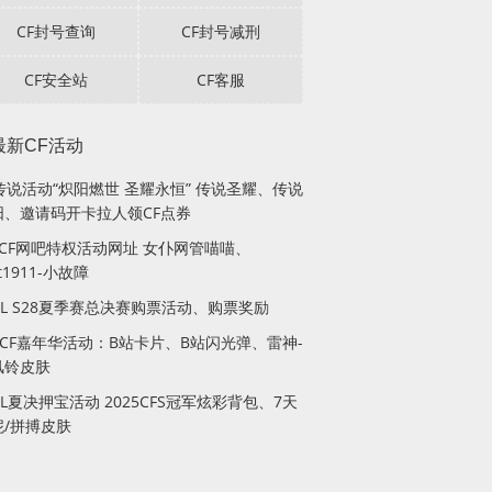
CF封号查询
CF封号减刑
CF安全站
CF客服
最新CF活动
传说活动“炽阳燃世 圣耀永恒” 传说圣耀、传说
阳、邀请码开卡拉人领CF点券
月CF网吧特权活动网址 女仆网管喵喵、
lt1911-小故障
PL S28夏季赛总决赛购票活动、购票奖励
站CF嘉年华活动：B站卡片、B站闪光弹、雷神-
风铃皮肤
PL夏决押宝活动 2025CFS冠军炫彩背包、7天
妮/拼搏皮肤