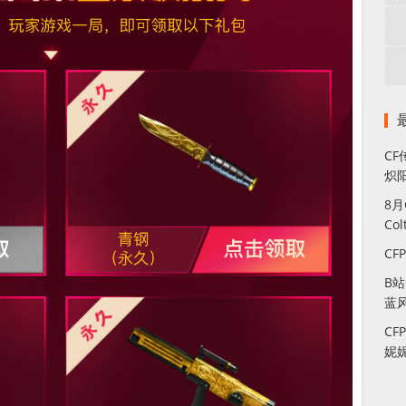
CF
炽
8
Co
CF
B
蓝
CF
妮