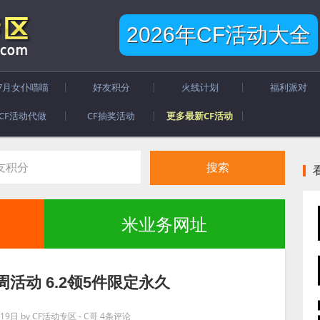
2026年CF活动大全
7月女仆喵喵
好友积分
火线计划
福利派对
CF活动代做
CF抽奖活动
更多最新CF活动
米业务网址
周活动 6.2领5件限定永久
19日
by
CF活动专区 - C哥
4条评论