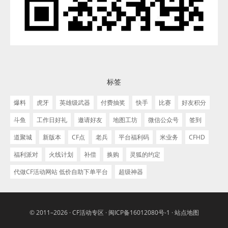
标签
爆料
虎牙
英雄级武器
付费抽奖
快手
比赛
好友积分
斗鱼
工作日好礼
邀请好友
地图工坊
微信公众号
签到
道聚城
新版本
CF点
老兵
平台福利码
米业务
CFHD
福利派对
火线计划
补偿
换购
灵狐的约定
代做CF活动网站 低价自助下单平台
超级神器
© 2011–2026 ·
CF活动专区
·
闽ICP备16012080号-1
·
站点地图