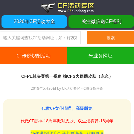
2026年CF活动大全
关注微信送CF福利
CF传说炽阳活动
米业务网址
CFPL总决赛第一视角 抽CFS火麒麟皮肤（永久）
2018年5月30日
by
CF活动专区 - C哥
3条评论
代做CF女仆喵喵、高爆麟龙
代做CF雷神-18周年派对皮肤、双生烟雾弹-18周年
CF传说炽阳活动 开卡邀请码、代做邀请