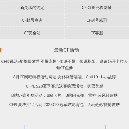
新灵狐的约定
CF CDK兑换网址
CF封号查询
CF封号减刑
CF安全站
CF客服
最新CF活动
CF传说活动“炽阳燃世 圣耀永恒” 传说圣耀、传说炽阳、邀请码开卡拉人
领CF点券
8月CF网吧特权活动网址 女仆网管喵喵、Colt1911-小故障
CFPL S28夏季赛总决赛购票活动、购票奖励
B站CF嘉年华活动：B站卡片、B站闪光弹、雷神-蓝风铃皮肤
CFPL夏决押宝活动 2025CFS冠军炫彩背包、7天妮妮/拼搏皮肤