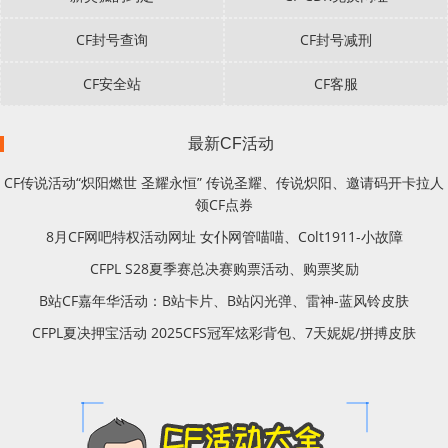
CF封号查询
CF封号减刑
CF安全站
CF客服
最新CF活动
CF传说活动“炽阳燃世 圣耀永恒” 传说圣耀、传说炽阳、邀请码开卡拉人
领CF点券
8月CF网吧特权活动网址 女仆网管喵喵、Colt1911-小故障
CFPL S28夏季赛总决赛购票活动、购票奖励
B站CF嘉年华活动：B站卡片、B站闪光弹、雷神-蓝风铃皮肤
CFPL夏决押宝活动 2025CFS冠军炫彩背包、7天妮妮/拼搏皮肤