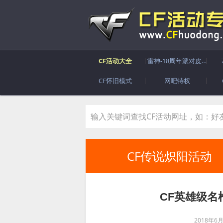
CF活动大全
雷神-18周年派对皮肤
CF怀旧模式
网吧特权
CF传说炽阳活动
CF英雄级名
2018年6