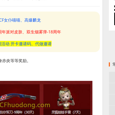
CF女仆喵喵、高爆麟龙
8周年派对皮肤、双生烟雾弹-18周年
阳活动 开卡邀请码、代做邀请
身赤炎等等奖励。