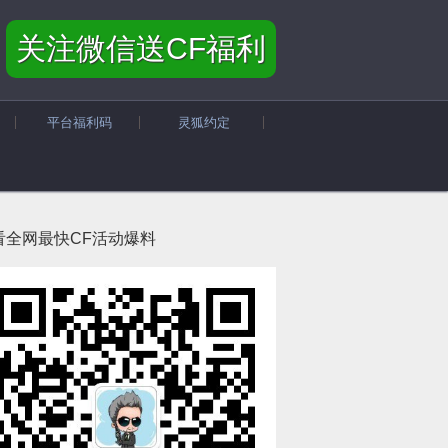
关注微信送CF福利
平台福利码
灵狐约定
看全网最快CF活动爆料