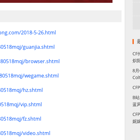
ong.com/2018-5-26.html
80518mqj/guanjia.shtml
CF
炽
0180518mqj/browser.shtml
8
0180518mqj/wegame.shtml
Co
CF
80518mqj/hz.shtml
B
0518mqj/vip.shtml
蓝
CF
80518mqj/fz.shtml
妮
80518mqj/video.shtml