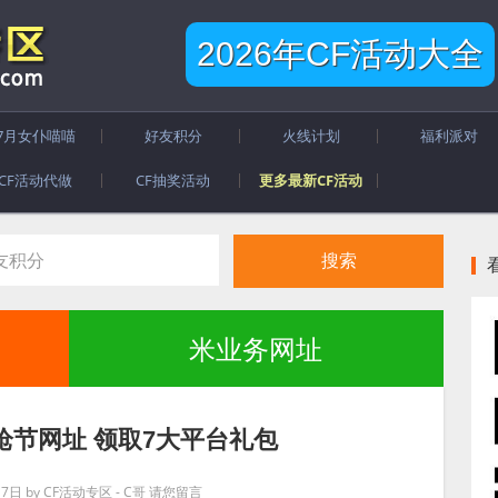
2026年CF活动大全
7月女仆喵喵
好友积分
火线计划
福利派对
CF活动代做
CF抽奖活动
更多最新CF活动
米业务网址
枪节网址 领取7大平台礼包
月7日
by
CF活动专区 - C哥
请您留言