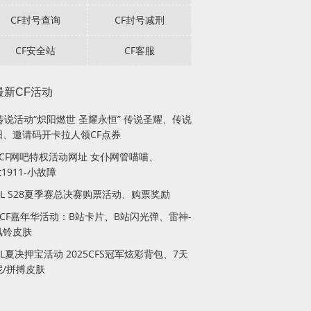
CF封号查询
CF封号减刑
CF安全站
CF客服
最新CF活动
传说活动“炽阳燃世 圣耀永恒” 传说圣耀、传说
阳、邀请码开卡拉人领CF点券
月CF网吧特权活动网址 女仆网管喵喵、
lt1911-小故障
PL S28夏季赛总决赛购票活动、购票奖励
站CF嘉年华活动：B站卡片、B站闪光弹、雷神-
风铃皮肤
PL夏决押宝活动 2025CFS冠军炫彩背包、7天
妮/拼搏皮肤