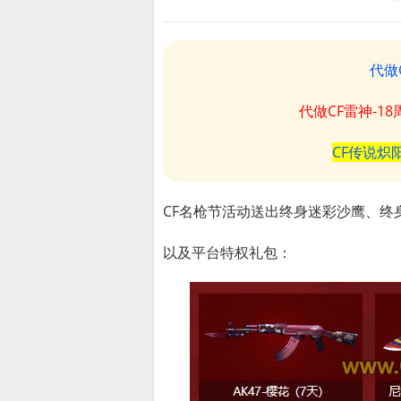
代做
代做CF雷神-1
CF传说炽
CF名枪节活动送出终身迷彩沙鹰、终
以及平台特权礼包：