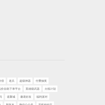
补偿
老兵
超级神器
付费抽奖
 低价自助下单平台
英雄级武器
火线计划
码
道聚城
邀请好友
福利派对
坊
新版本
微信公众号
灵狐的约定