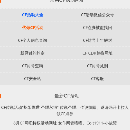
常用CF活动网址
CF活动大全
CF活动微信公众号
代做CF活动
CF点券被盗找回
CF个人信息查询
CF封号十年解封
新灵狐的约定
CF CDK兑换网址
CF封号查询
CF封号减刑
CF安全站
CF客服
最新CF活动
CF传说活动“炽阳燃世 圣耀永恒” 传说圣耀、传说炽阳、邀请码开卡拉人
领CF点券
8月CF网吧特权活动网址 女仆网管喵喵、Colt1911-小故障