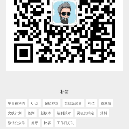
标签
平台福利码
CF点
超级神器
英雄级武器
补偿
道聚城
火线计划
签到
新版本
福利派对
灵狐的约定
爆料
微信公众号
虎牙
比赛
工作日好礼