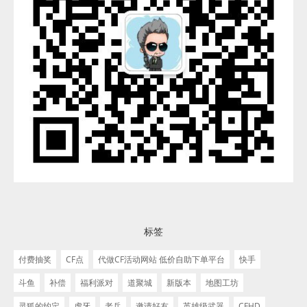
标签
付费抽奖
CF点
代做CF活动网站 低价自助下单平台
快手
斗鱼
补偿
福利派对
道聚城
新版本
地图工坊
灵狐的约定
虎牙
老兵
邀请好友
英雄级武器
CFHD