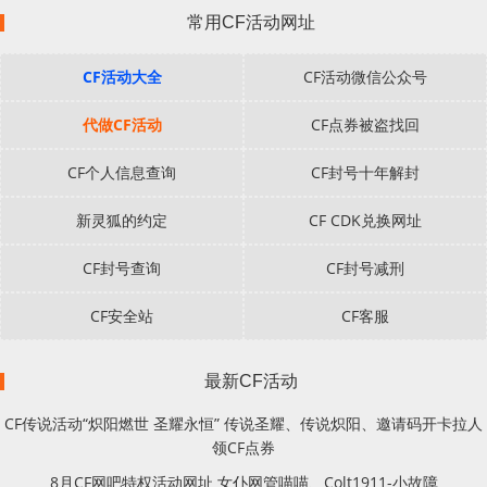
常用CF活动网址
CF活动大全
CF活动微信公众号
代做CF活动
CF点券被盗找回
CF个人信息查询
CF封号十年解封
新灵狐的约定
CF CDK兑换网址
CF封号查询
CF封号减刑
CF安全站
CF客服
最新CF活动
CF传说活动“炽阳燃世 圣耀永恒” 传说圣耀、传说炽阳、邀请码开卡拉人
领CF点券
8月CF网吧特权活动网址 女仆网管喵喵、Colt1911-小故障