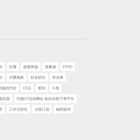
号
比赛
超级神器
道聚城
CFHD
坊
付费抽奖
好友积分
米业务
灵狐的约定
CF点
签到
斗鱼
级武器
代做CF活动网站 低价自助下单平台
牙
工作日好礼
火线计划
福利派对