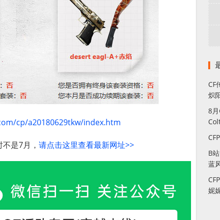
CF
炽
8
q.com/cp/a20180629tkw/index.htm
Co
CF
时不是7月，
请点击这里查看最新网址>>
B
蓝
CF
妮