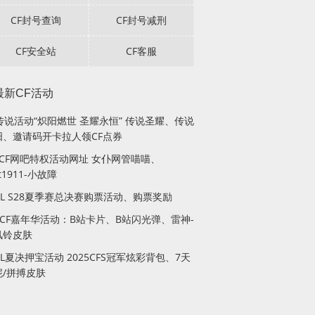
CF封号查询
CF封号减刑
CF安全站
CF客服
最新CF活动
传说活动“炽阳燃世 圣耀永恒” 传说圣耀、传说
阳、邀请码开卡拉人领CF点券
月CF网吧特权活动网址 女仆网管喵喵、
lt1911-小故障
PL S28夏季赛总决赛购票活动、购票奖励
站CF嘉年华活动：B站卡片、B站闪光弹、雷神-
风铃皮肤
PL夏决押宝活动 2025CFS冠军炫彩背包、7天
妮/拼搏皮肤