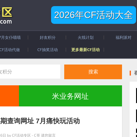
2026年CF活动大全
7月女仆喵喵
好友积分
火线计划
福利派对
CF活动代做
CF抽奖活动
更多最新CF活动
米业务网址
续期查询网址 7月痛快玩活动
月6日
by
CF活动专区 - C哥
请您留言