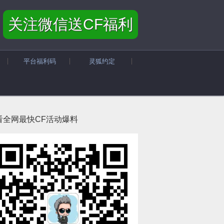
关注微信送CF福利
平台福利码
灵狐约定
看全网最快CF活动爆料