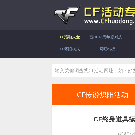
CF活动大全
雷神-18周年派对皮肤
CF怀旧模式
网吧特权
CF传说炽阳活动
CF终身道具
2018年7