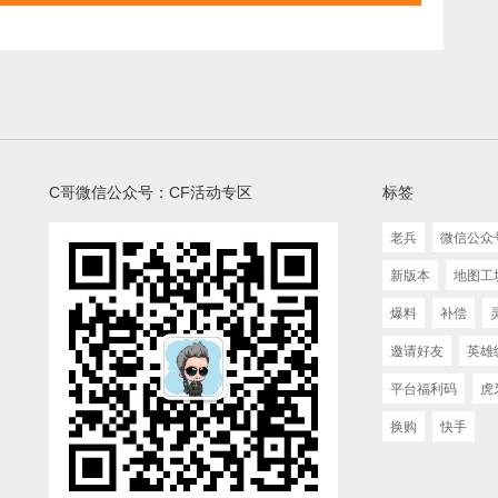
C哥微信公众号：CF活动专区
标签
老兵
微信公众
新版本
地图工
爆料
补偿
邀请好友
英雄
平台福利码
虎
换购
快手