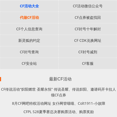
CF活动大全
CF活动微信公众号
代做CF活动
CF点券被盗找回
CF个人信息查询
CF封号十年解封
新灵狐的约定
CF CDK兑换网址
CF封号查询
CF封号减刑
CF安全站
CF客服
最新CF活动
CF传说活动“炽阳燃世 圣耀永恒” 传说圣耀、传说炽阳、邀请码开卡拉人
领CF点券
8月CF网吧特权活动网址 女仆网管喵喵、Colt1911-小故障
CFPL S28夏季赛总决赛购票活动、购票奖励