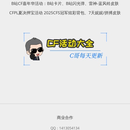
B站CF嘉年华活动：B站卡片、B站闪光弹、雷神-蓝风铃皮肤
CFPL夏决押宝活动 2025CFS冠军炫彩背包、7天妮妮/拼搏皮肤
商业合作
QQ：1413054134