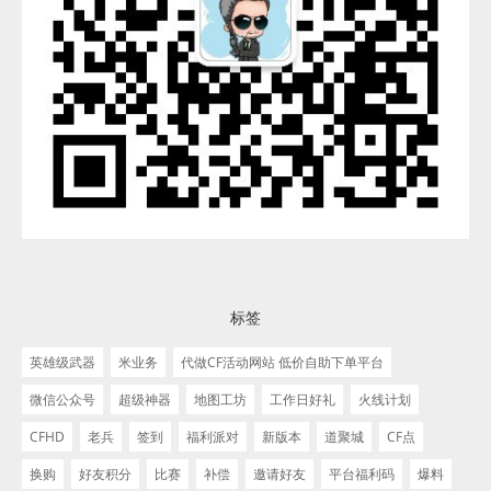
标签
英雄级武器
米业务
代做CF活动网站 低价自助下单平台
微信公众号
超级神器
地图工坊
工作日好礼
火线计划
CFHD
老兵
签到
福利派对
新版本
道聚城
CF点
换购
好友积分
比赛
补偿
邀请好友
平台福利码
爆料