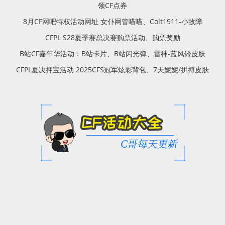
领CF点券
8月CF网吧特权活动网址 女仆网管喵喵、Colt1911-小故障
CFPL S28夏季赛总决赛购票活动、购票奖励
B站CF嘉年华活动：B站卡片、B站闪光弹、雷神-蓝风铃皮肤
CFPL夏决押宝活动 2025CFS冠军炫彩背包、7天妮妮/拼搏皮肤