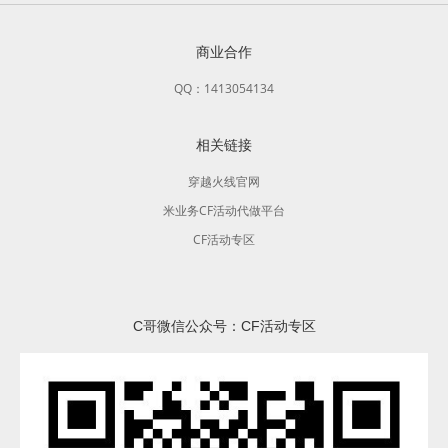
商业合作
QQ：1413054134
相关链接
穿越火线官网
米业务CF活动代做平台
CF活动专区
C哥微信公众号：CF活动专区