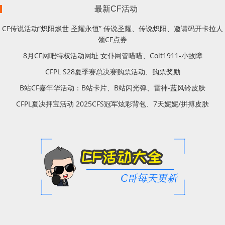
最新CF活动
CF传说活动“炽阳燃世 圣耀永恒” 传说圣耀、传说炽阳、邀请码开卡拉人
领CF点券
8月CF网吧特权活动网址 女仆网管喵喵、Colt1911-小故障
CFPL S28夏季赛总决赛购票活动、购票奖励
B站CF嘉年华活动：B站卡片、B站闪光弹、雷神-蓝风铃皮肤
CFPL夏决押宝活动 2025CFS冠军炫彩背包、7天妮妮/拼搏皮肤