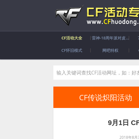
CF活动大全
雷神-18周年派对皮肤
CF怀旧模式
网吧特权
CF传说炽阳活动
9月1日 
2018年8月