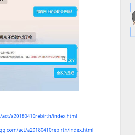
m/act/a20180410rebirth/index.html
.qq.com/act/a20180410rebirth/index.html