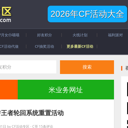
2026年CF活动大全
7月女仆喵喵
好友积分
火线计划
福利派对
CF活动代做
CF抽奖活动
更多最新CF活动
米业务网址
CF王者轮回系统重置活动
31日
by
CF活动专区 - C哥
15条评论