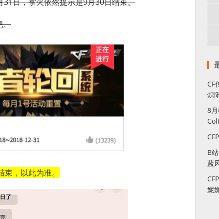
31日，掌火依然提示是9月30日结束。
吧。
CF
炽
8
Co
CF
B
蓝
日结束，以此为准。
CF
妮