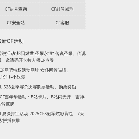
CF封号查询
CF封号减刑
CF安全站
CF客服
最新CF活动
传说活动“炽阳燃世 圣耀永恒” 传说圣耀、传说
阳、邀请码开卡拉人领CF点券
月CF网吧特权活动网址 女仆网管喵喵、
lt1911-小故障
PL S28夏季赛总决赛购票活动、购票奖励
站CF嘉年华活动：B站卡片、B站闪光弹、雷神-
风铃皮肤
PL夏决押宝活动 2025CFS冠军炫彩背包、7天
妮/拼搏皮肤