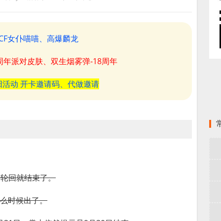
CF女仆喵喵、高爆麟龙
8周年派对皮肤、双生烟雾弹-18周年
阳活动 开卡邀请码、代做邀请
。
者轮回就结束了。
什么时候出了。