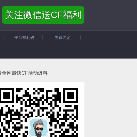
关注微信送CF福利
平台福利码
灵狐约定
看全网最快CF活动爆料