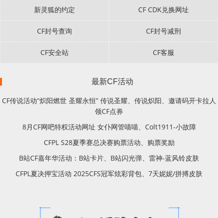
新灵狐的约定
CF CDK兑换网址
CF封号查询
CF封号减刑
CF安全站
CF客服
最新CF活动
CF传说活动“炽阳燃世 圣耀永恒” 传说圣耀、传说炽阳、邀请码开卡拉人
领CF点券
8月CF网吧特权活动网址 女仆网管喵喵、Colt1911-小故障
CFPL S28夏季赛总决赛购票活动、购票奖励
B站CF嘉年华活动：B站卡片、B站闪光弹、雷神-蓝风铃皮肤
CFPL夏决押宝活动 2025CFS冠军炫彩背包、7天妮妮/拼搏皮肤