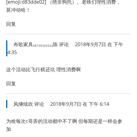
[emoji:d83dde02] （绝非狗托）。老铁们理性消费，
莫冲动哈！
回复
布歌家具₁₈₇₂₀₁₁₀₃₁₁陈
评论
2018年9月7日 在 下午
4:35
这个活动比飞行棋还坑 理性消费啊
回复
风继续吹
评论
2018年9月7日 在 下午 6:14
为啥每次c哥弄的活动都中不了啊 但每期还是一样会参
加