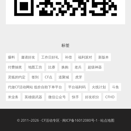
标签
爆料
邀请好友
工作日好礼
补偿
福利派对
新版本
付费抽奖
地图工坊
比赛
换购
老兵
超级神器
灵狐的约定
签到
CF点
道聚城
虎牙
代做CF活动网站 低价自助下单平台
平台福利码
火线计划
斗鱼
米业务
英雄级武器
微信公众号
快手
好友积分
CFHD
© 2011–2026 ·
CF活动专区
·
闽ICP备16012080号-1
·
站点地图