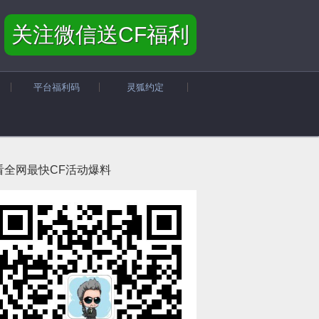
关注微信送CF福利
平台福利码
灵狐约定
看全网最快CF活动爆料