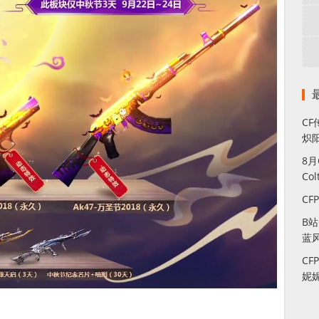
CF
炽
8
Co
CF
B
蓝
CF
妮