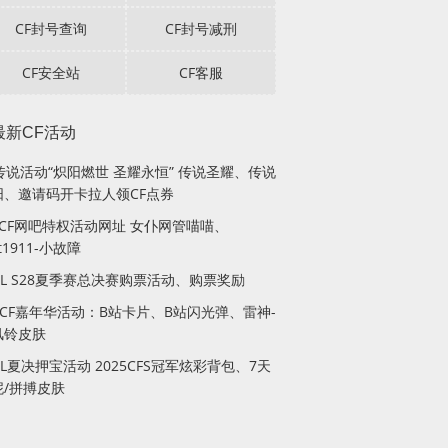
CF封号查询
CF封号减刑
CF安全站
CF客服
最新CF活动
传说活动“炽阳燃世 圣耀永恒” 传说圣耀、传说
阳、邀请码开卡拉人领CF点券
月CF网吧特权活动网址 女仆网管喵喵、
lt1911-小故障
PL S28夏季赛总决赛购票活动、购票奖励
站CF嘉年华活动：B站卡片、B站闪光弹、雷神-
风铃皮肤
PL夏决押宝活动 2025CFS冠军炫彩背包、7天
妮/拼搏皮肤