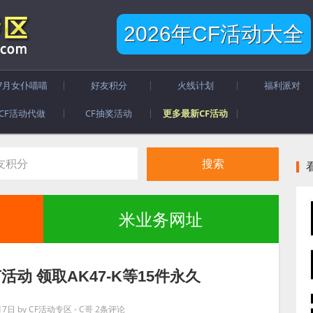
2026年CF活动大全
7月女仆喵喵
好友积分
火线计划
福利派对
CF活动代做
CF抽奖活动
更多最新CF活动
米业务网址
节活动 领取AK47-K等15件永久
月7日
by
CF活动专区 - C哥
2条评论