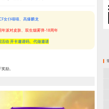
CF女仆喵喵、高爆麟龙
8周年派对皮肤、双生烟雾弹-18周年
阳活动 开卡邀请码、代做邀请
。
下奖励。