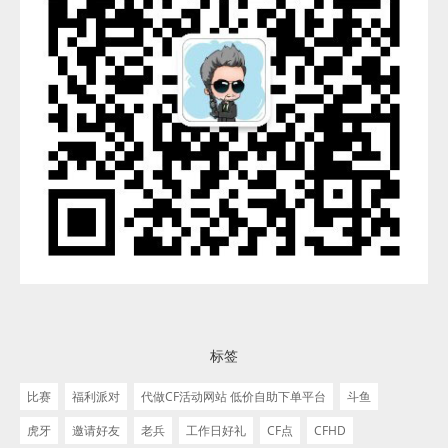
标签
比赛
福利派对
代做CF活动网站 低价自助下单平台
斗鱼
虎牙
邀请好友
老兵
工作日好礼
CF点
CFHD