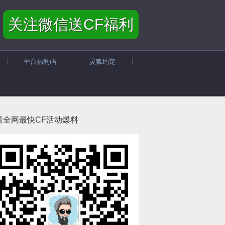
关注微信送CF福利
平台福利码
灵狐约定
看全网最快CF活动爆料