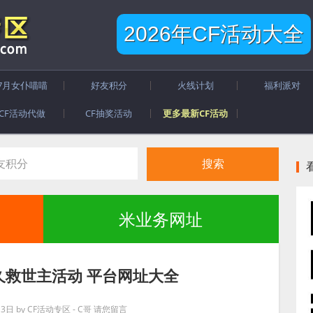
2026年CF活动大全
7月女仆喵喵
好友积分
火线计划
福利派对
CF活动代做
CF抽奖活动
更多最新CF活动
米业务网址
永久救世主活动 平台网址大全
月3日
by
CF活动专区 - C哥
请您留言