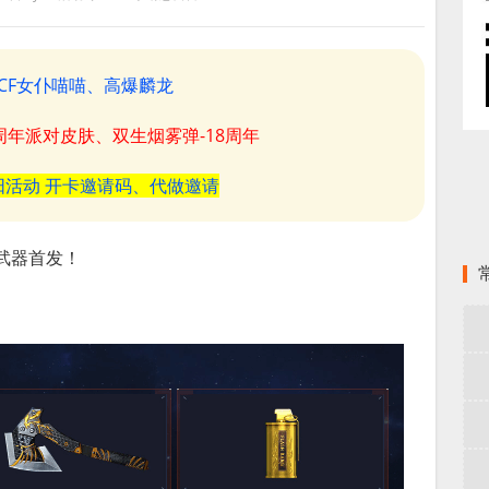
CF女仆喵喵、高爆麟龙
8周年派对皮肤、双生烟雾弹-18周年
阳活动 开卡邀请码、代做邀请
形武器首发！