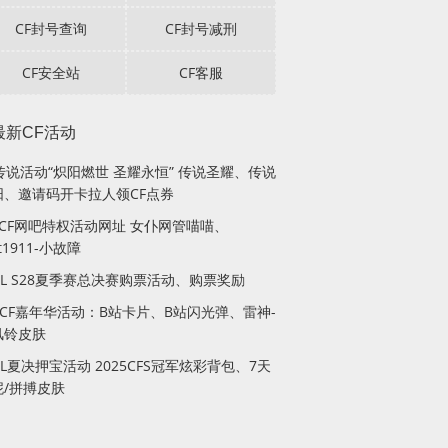
CF封号查询
CF封号减刑
CF安全站
CF客服
最新CF活动
传说活动“炽阳燃世 圣耀永恒” 传说圣耀、传说
阳、邀请码开卡拉人领CF点券
月CF网吧特权活动网址 女仆网管喵喵、
lt1911-小故障
PL S28夏季赛总决赛购票活动、购票奖励
站CF嘉年华活动：B站卡片、B站闪光弹、雷神-
风铃皮肤
PL夏决押宝活动 2025CFS冠军炫彩背包、7天
妮/拼搏皮肤