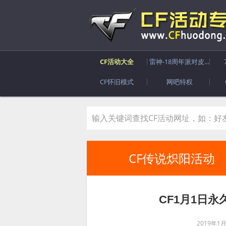
CF活动大全
雷神-18周年派对皮肤
CF怀旧模式
网吧特权
CF传说炽阳活动
CF1月1日
2019年1