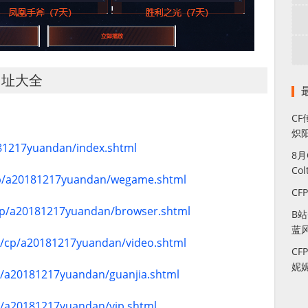
网址大全
CF
炽
181217yuandan/index.shtml
8
Co
/cp/a20181217yuandan/wegame.shtml
CF
/cp/a20181217yuandan/browser.shtml
B
蓝
om/cp/a20181217yuandan/video.shtml
CF
妮
cp/a20181217yuandan/guanjia.shtml
cp/a20181217yuandan/vip.shtml