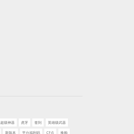
超级神器
虎牙
签到
英雄级武器
新版本
平台福利码
CF点
换购