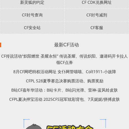
新灵狐的约定
CF CDK兑换网址
CF封号查询
CF封号减刑
CF安全站
CF客服
最新CF活动
CF传说活动“炽阳燃世 圣耀永恒” 传说圣耀、传说炽阳、邀请码开卡拉人
领CF点券
8月CF网吧特权活动网址 女仆网管喵喵、Colt1911-小故障
CFPL S28夏季赛总决赛购票活动、购票奖励
B站CF嘉年华活动：B站卡片、B站闪光弹、雷神-蓝风铃皮肤
CFPL夏决押宝活动 2025CFS冠军炫彩背包、7天妮妮/拼搏皮肤