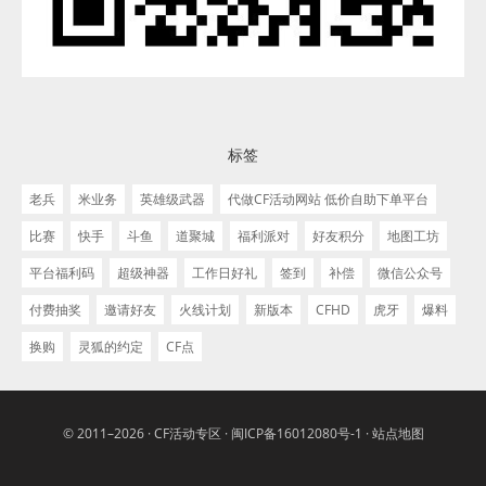
标签
老兵
米业务
英雄级武器
代做CF活动网站 低价自助下单平台
比赛
快手
斗鱼
道聚城
福利派对
好友积分
地图工坊
平台福利码
超级神器
工作日好礼
签到
补偿
微信公众号
付费抽奖
邀请好友
火线计划
新版本
CFHD
虎牙
爆料
换购
灵狐的约定
CF点
© 2011–2026 ·
CF活动专区
·
闽ICP备16012080号-1
·
站点地图