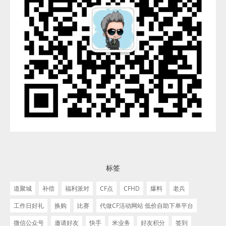
标签
道聚城
补偿
福利派对
CF点
CFHD
爆料
老兵
工作日好礼
换购
比赛
代做CF活动网站 低价自助下单平台
微信公众号
邀请好友
快手
米业务
好友积分
签到