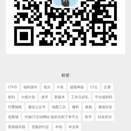
标签
CFHD
福利派对
老兵
斗鱼
超级神器
CF点
比赛
签到
火线计划
虎牙
新版本
工作日好礼
平台福利码
付费抽奖
微信公众号
地图工坊
爆料
换购
邀请好友
道聚城
代做CF活动网站 低价自助下单平台
快手
好友积分
英雄级武器
灵狐的约定
补偿
米业务