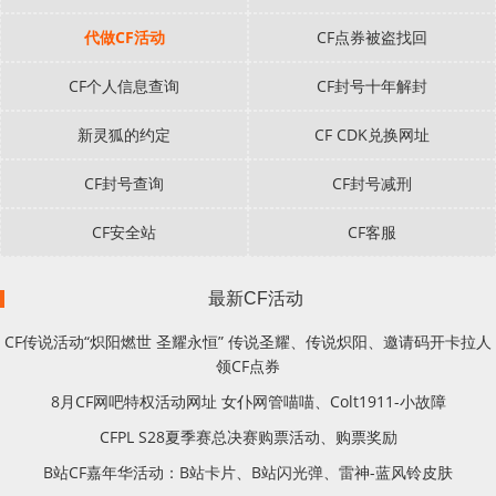
代做CF活动
CF点券被盗找回
CF个人信息查询
CF封号十年解封
新灵狐的约定
CF CDK兑换网址
CF封号查询
CF封号减刑
CF安全站
CF客服
最新CF活动
CF传说活动“炽阳燃世 圣耀永恒” 传说圣耀、传说炽阳、邀请码开卡拉人
领CF点券
8月CF网吧特权活动网址 女仆网管喵喵、Colt1911-小故障
CFPL S28夏季赛总决赛购票活动、购票奖励
B站CF嘉年华活动：B站卡片、B站闪光弹、雷神-蓝风铃皮肤