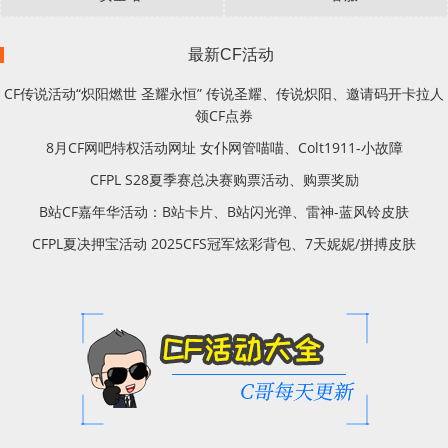
最新CF活动
CF传说活动“炽阳燃世 圣耀永恒” 传说圣耀、传说炽阳、邀请码开卡拉人
领CF点券
8月CF网吧特权活动网址 女仆网管喵喵、Colt1911-小故障
CFPL S28夏季赛总决赛购票活动、购票奖励
B站CF嘉年华活动：B站卡片、B站闪光弹、雷神-蓝风铃皮肤
CFPL夏决押宝活动 2025CFS冠军炫彩背包、7天妮妮/拼搏皮肤