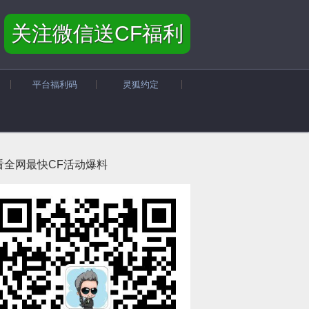
关注微信送CF福利
平台福利码
灵狐约定
看全网最快CF活动爆料