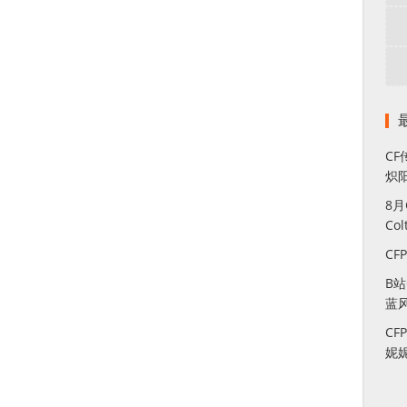
CF
炽
8
Co
CF
B
蓝
CF
妮