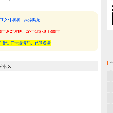
CF女仆喵喵、高爆麟龙
8周年派对皮肤、双生烟雾弹-18周年
阳活动 开卡邀请码、代做邀请
服永久