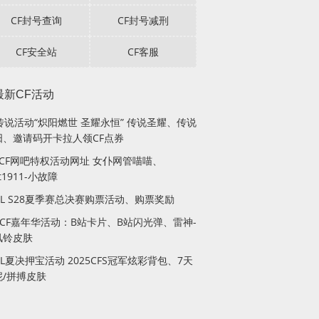
CF封号查询
CF封号减刑
CF安全站
CF客服
最新CF活动
传说活动“炽阳燃世 圣耀永恒” 传说圣耀、传说
阳、邀请码开卡拉人领CF点券
月CF网吧特权活动网址 女仆网管喵喵、
lt1911-小故障
PL S28夏季赛总决赛购票活动、购票奖励
站CF嘉年华活动：B站卡片、B站闪光弹、雷神-
风铃皮肤
PL夏决押宝活动 2025CFS冠军炫彩背包、7天
妮/拼搏皮肤