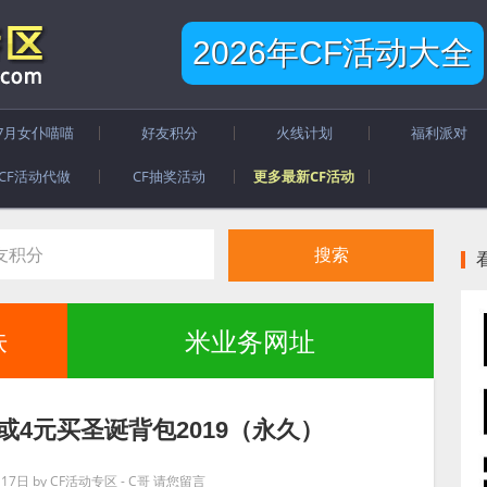
2026年CF活动大全
7月女仆喵喵
好友积分
火线计划
福利派对
CF活动代做
CF抽奖活动
更多最新CF活动
肤
米业务网址
6元或4元买圣诞背包2019（永久）
月17日
by
CF活动专区 - C哥
请您留言