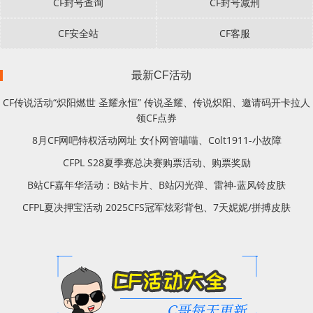
CF封号查询
CF封号减刑
CF安全站
CF客服
最新CF活动
CF传说活动“炽阳燃世 圣耀永恒” 传说圣耀、传说炽阳、邀请码开卡拉人
领CF点券
8月CF网吧特权活动网址 女仆网管喵喵、Colt1911-小故障
CFPL S28夏季赛总决赛购票活动、购票奖励
B站CF嘉年华活动：B站卡片、B站闪光弹、雷神-蓝风铃皮肤
CFPL夏决押宝活动 2025CFS冠军炫彩背包、7天妮妮/拼搏皮肤