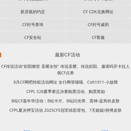
新灵狐的约定
CF CDK兑换网址
CF封号查询
CF封号减刑
CF安全站
CF客服
最新CF活动
CF传说活动“炽阳燃世 圣耀永恒” 传说圣耀、传说炽阳、邀请码开卡拉人
领CF点券
8月CF网吧特权活动网址 女仆网管喵喵、Colt1911-小故障
CFPL S28夏季赛总决赛购票活动、购票奖励
B站CF嘉年华活动：B站卡片、B站闪光弹、雷神-蓝风铃皮肤
CFPL夏决押宝活动 2025CFS冠军炫彩背包、7天妮妮/拼搏皮肤