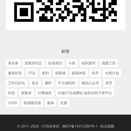
标签
米业务
灵狐的约定
好友积分
斗鱼
福利派对
地图工坊
邀请好友
CF点
签到
道聚城
超级神器
快手
火线计划
工作日好礼
老兵
爆料
平台福利码
微信公众号
虎牙
补偿
新版本
付费抽奖
代做CF活动网站 低价自助下单平台
CFHD
英雄级武器
换购
比赛
© 2011–2026 ·
CF活动专区
·
闽ICP备16012080号-1
·
站点地图