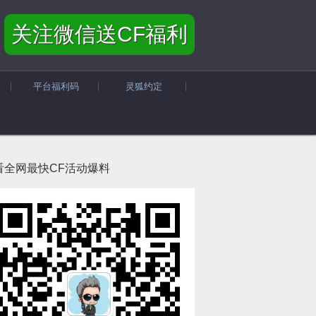
关注微信送CF福利
平台福利码
灵狐约定
看全网最快CF活动爆料