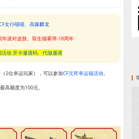
CF女仆喵喵、高爆麟龙
8周年派对皮肤、双生烟雾弹-18周年
阳活动 开卡邀请码、代做邀请
格（2位幸运玩家），可以参加
CF元宵幸运福活动
。
最高额度为100元。