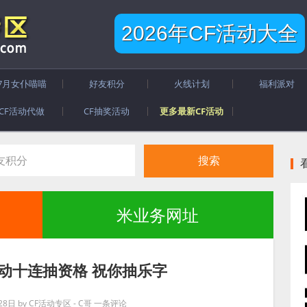
2026年CF活动大全
7月女仆喵喵
好友积分
火线计划
福利派对
CF活动代做
CF抽奖活动
更多最新CF活动
米业务网址
活动十连抽资格 祝你抽乐字
28日
by
CF活动专区 - C哥
一条评论