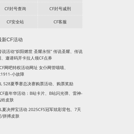
CF封号查询
CF封号减刑
CF安全站
CF客服
最新CF活动
传说活动“炽阳燃世 圣耀永恒” 传说圣耀、传说
阳、邀请码开卡拉人领CF点券
月CF网吧特权活动网址 女仆网管喵喵、
lt1911-小故障
PL S28夏季赛总决赛购票活动、购票奖励
站CF嘉年华活动：B站卡片、B站闪光弹、雷神-
风铃皮肤
PL夏决押宝活动 2025CFS冠军炫彩背包、7天
妮/拼搏皮肤