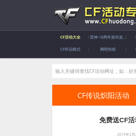
CF活动大全
雷神-18周年派对皮肤
CF怀旧模式
网吧特权
CF传说炽阳活动
免费送CF
2019年2月