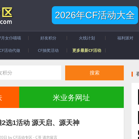
2026年CF活动大全
7月女仆喵喵
好友积分
火线计划
福利派对
CF活动代做
CF抽奖活动
更多最新CF活动
肤
米业务网址
雄2选1活动 源天启、源天神
20日
by
CF活动专区 - C哥
请您留言