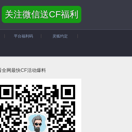
关注微信送CF福利
平台福利码
灵狐约定
看全网最快CF活动爆料