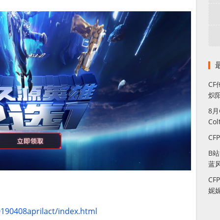
CF
炽
8
Co
CF
B
蓝
CF
妮
0190408aprilact/index.html