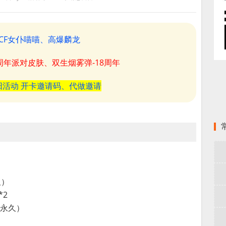
CF女仆喵喵、高爆麟龙
8周年派对皮肤、双生烟雾弹-18周年
阳活动 开卡邀请码、代做邀请
久）
*2
（永久）