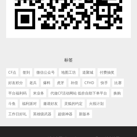
标签
CF点
签到
微信公众号
地图工坊
道聚城
付费抽奖
好友积分
老兵
爆料
虎牙
补偿
CFHD
快手
比赛
平台福利码
米业务
代做CF活动网站 低价自助下单平台
换购
斗鱼
福利派对
邀请好友
灵狐的约定
火线计划
工作日好礼
英雄级武器
超级神器
新版本