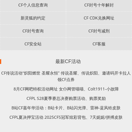
CF个人信息查询
CF封号十年解封
新灵狐的约定
CF CDK兑换网址
CF封号查询
CF封号减刑
CF安全站
CF客服
最新CF活动
CF传说活动“炽阳燃世 圣耀永恒” 传说圣耀、传说炽阳、邀请码开卡拉人
领CF点券
8月CF网吧特权活动网址 女仆网管喵喵、Colt1911-小故障
CFPL S28夏季赛总决赛购票活动、购票奖励
B站CF嘉年华活动：B站卡片、B站闪光弹、雷神-蓝风铃皮肤
CFPL夏决押宝活动 2025CFS冠军炫彩背包、7天妮妮/拼搏皮肤