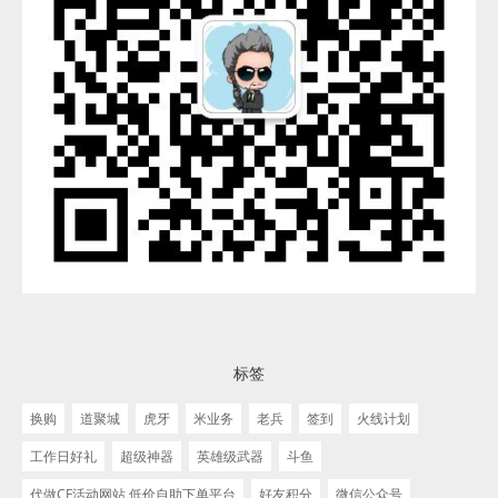
标签
换购
道聚城
虎牙
米业务
老兵
签到
火线计划
工作日好礼
超级神器
英雄级武器
斗鱼
代做CF活动网站 低价自助下单平台
好友积分
微信公众号