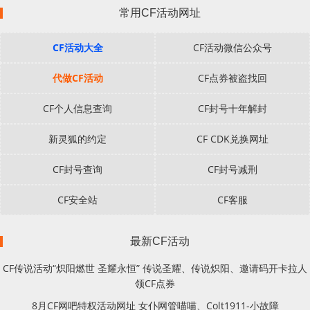
常用CF活动网址
CF活动大全
CF活动微信公众号
代做CF活动
CF点券被盗找回
CF个人信息查询
CF封号十年解封
新灵狐的约定
CF CDK兑换网址
CF封号查询
CF封号减刑
CF安全站
CF客服
最新CF活动
CF传说活动“炽阳燃世 圣耀永恒” 传说圣耀、传说炽阳、邀请码开卡拉人
领CF点券
8月CF网吧特权活动网址 女仆网管喵喵、Colt1911-小故障