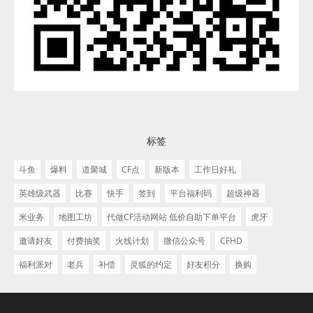
标签
斗鱼
爆料
道聚城
CF点
新版本
工作日好礼
英雄级武器
比赛
快手
签到
平台福利码
超级神器
米业务
地图工坊
代做CF活动网站 低价自助下单平台
虎牙
邀请好友
付费抽奖
火线计划
微信公众号
CFHD
福利派对
老兵
补偿
灵狐的约定
好友积分
换购