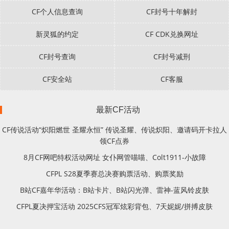
CF个人信息查询
CF封号十年解封
新灵狐的约定
CF CDK兑换网址
CF封号查询
CF封号减刑
CF安全站
CF客服
最新CF活动
CF传说活动“炽阳燃世 圣耀永恒” 传说圣耀、传说炽阳、邀请码开卡拉人
领CF点券
8月CF网吧特权活动网址 女仆网管喵喵、Colt1911-小故障
CFPL S28夏季赛总决赛购票活动、购票奖励
B站CF嘉年华活动：B站卡片、B站闪光弹、雷神-蓝风铃皮肤
CFPL夏决押宝活动 2025CFS冠军炫彩背包、7天妮妮/拼搏皮肤