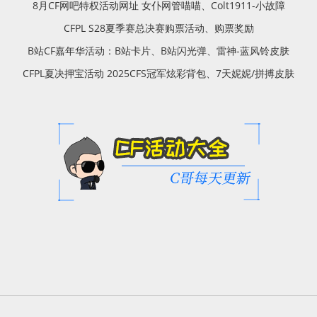
8月CF网吧特权活动网址 女仆网管喵喵、Colt1911-小故障
CFPL S28夏季赛总决赛购票活动、购票奖励
B站CF嘉年华活动：B站卡片、B站闪光弹、雷神-蓝风铃皮肤
CFPL夏决押宝活动 2025CFS冠军炫彩背包、7天妮妮/拼搏皮肤