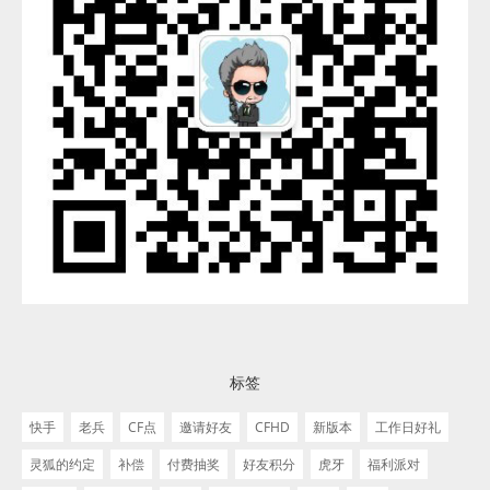
标签
快手
老兵
CF点
邀请好友
CFHD
新版本
工作日好礼
灵狐的约定
补偿
付费抽奖
好友积分
虎牙
福利派对