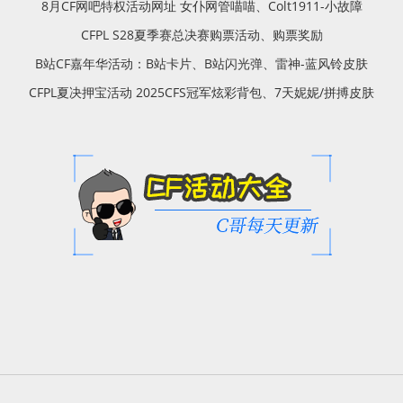
8月CF网吧特权活动网址 女仆网管喵喵、Colt1911-小故障
CFPL S28夏季赛总决赛购票活动、购票奖励
B站CF嘉年华活动：B站卡片、B站闪光弹、雷神-蓝风铃皮肤
CFPL夏决押宝活动 2025CFS冠军炫彩背包、7天妮妮/拼搏皮肤