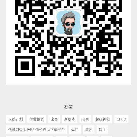
标签
火线计划
付费抽奖
比赛
新版本
老兵
超级神器
CFHD
代做CF活动网站 低价自助下单平台
爆料
虎牙
快手