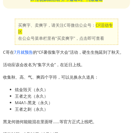
买爽字、卖爽字，请关注C哥微信公众号：
CF活动专
区
在公众号菜单栏里有“买卖爽字”，点击即可查看
C哥在
7月就预告
的“CF暑假集字大会”活动，硬生生拖延到了秋天。
活动应该会改名为“集字大会”，在近日上线。
收集秋、高、气、爽四个字符，可以兑换永久道具：
炫金毁灭（永久）
王者之光（永久）
M4A1-黑龙（永久）
王者之刺（永久）
黑龙何德何能能混在里面呀……等官方正式上线吧。