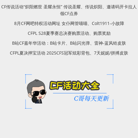
CF传说活动“炽阳燃世 圣耀永恒” 传说圣耀、传说炽阳、邀请码开卡拉人
领CF点券
8月CF网吧特权活动网址 女仆网管喵喵、Colt1911-小故障
CFPL S28夏季赛总决赛购票活动、购票奖励
B站CF嘉年华活动：B站卡片、B站闪光弹、雷神-蓝风铃皮肤
CFPL夏决押宝活动 2025CFS冠军炫彩背包、7天妮妮/拼搏皮肤