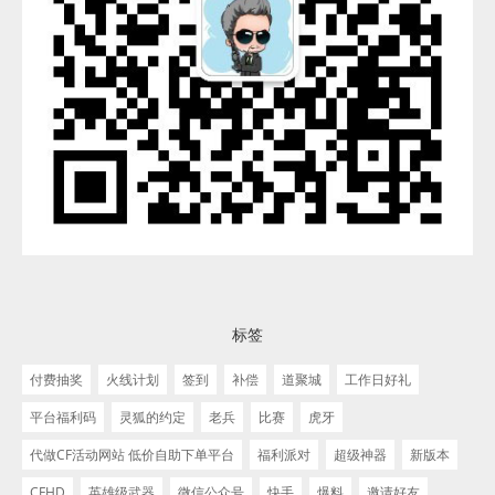
标签
付费抽奖
火线计划
签到
补偿
道聚城
工作日好礼
平台福利码
灵狐的约定
老兵
比赛
虎牙
代做CF活动网站 低价自助下单平台
福利派对
超级神器
新版本
CFHD
英雄级武器
微信公众号
快手
爆料
邀请好友