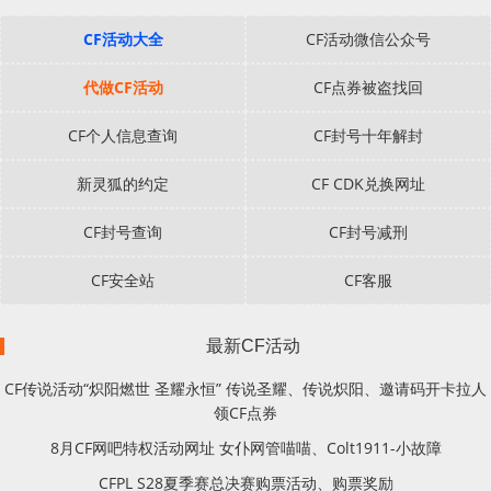
CF活动大全
CF活动微信公众号
代做CF活动
CF点券被盗找回
CF个人信息查询
CF封号十年解封
新灵狐的约定
CF CDK兑换网址
CF封号查询
CF封号减刑
CF安全站
CF客服
最新CF活动
CF传说活动“炽阳燃世 圣耀永恒” 传说圣耀、传说炽阳、邀请码开卡拉人
领CF点券
8月CF网吧特权活动网址 女仆网管喵喵、Colt1911-小故障
CFPL S28夏季赛总决赛购票活动、购票奖励