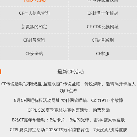
CF个人信息查询
CF封号十年解封
新灵狐的约定
CF CDK兑换网址
CF封号查询
CF封号减刑
CF安全站
CF客服
最新CF活动
CF传说活动“炽阳燃世 圣耀永恒” 传说圣耀、传说炽阳、邀请码开卡拉人
领CF点券
8月CF网吧特权活动网址 女仆网管喵喵、Colt1911-小故障
CFPL S28夏季赛总决赛购票活动、购票奖励
B站CF嘉年华活动：B站卡片、B站闪光弹、雷神-蓝风铃皮肤
CFPL夏决押宝活动 2025CFS冠军炫彩背包、7天妮妮/拼搏皮肤