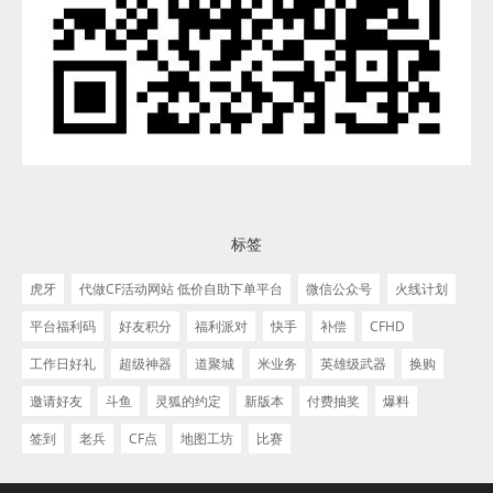
标签
虎牙
代做CF活动网站 低价自助下单平台
微信公众号
火线计划
平台福利码
好友积分
福利派对
快手
补偿
CFHD
工作日好礼
超级神器
道聚城
米业务
英雄级武器
换购
邀请好友
斗鱼
灵狐的约定
新版本
付费抽奖
爆料
签到
老兵
CF点
地图工坊
比赛