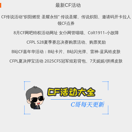
最新CF活动
CF传说活动“炽阳燃世 圣耀永恒” 传说圣耀、传说炽阳、邀请码开卡拉人
领CF点券
8月CF网吧特权活动网址 女仆网管喵喵、Colt1911-小故障
CFPL S28夏季赛总决赛购票活动、购票奖励
B站CF嘉年华活动：B站卡片、B站闪光弹、雷神-蓝风铃皮肤
CFPL夏决押宝活动 2025CFS冠军炫彩背包、7天妮妮/拼搏皮肤