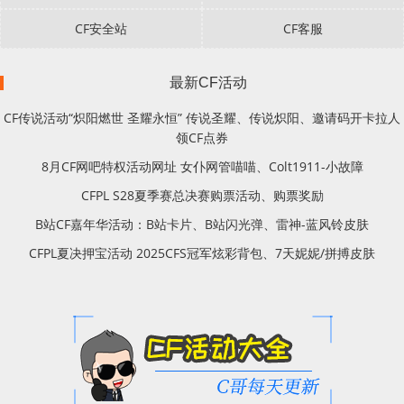
CF安全站
CF客服
最新CF活动
CF传说活动“炽阳燃世 圣耀永恒” 传说圣耀、传说炽阳、邀请码开卡拉人
领CF点券
8月CF网吧特权活动网址 女仆网管喵喵、Colt1911-小故障
CFPL S28夏季赛总决赛购票活动、购票奖励
B站CF嘉年华活动：B站卡片、B站闪光弹、雷神-蓝风铃皮肤
CFPL夏决押宝活动 2025CFS冠军炫彩背包、7天妮妮/拼搏皮肤