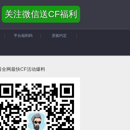
关注微信送CF福利
平台福利码
灵狐约定
看全网最快CF活动爆料