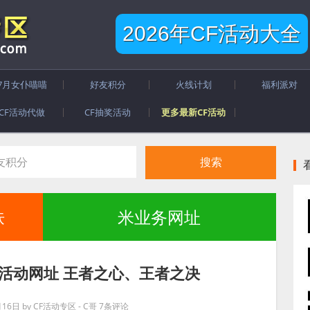
2026年CF活动大全
7月女仆喵喵
好友积分
火线计划
福利派对
CF活动代做
CF抽奖活动
更多最新CF活动
肤
米业务网址
箱活动网址 王者之心、王者之决
月16日
by
CF活动专区 - C哥
7条评论