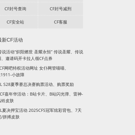
CF封号查询
CF封号减刑
CF安全站
CF客服
最新CF活动
传说活动“炽阳燃世 圣耀永恒” 传说圣耀、传说
阳、邀请码开卡拉人领CF点券
月CF网吧特权活动网址 女仆网管喵喵、
lt1911-小故障
PL S28夏季赛总决赛购票活动、购票奖励
站CF嘉年华活动：B站卡片、B站闪光弹、雷神-
风铃皮肤
PL夏决押宝活动 2025CFS冠军炫彩背包、7天
妮/拼搏皮肤