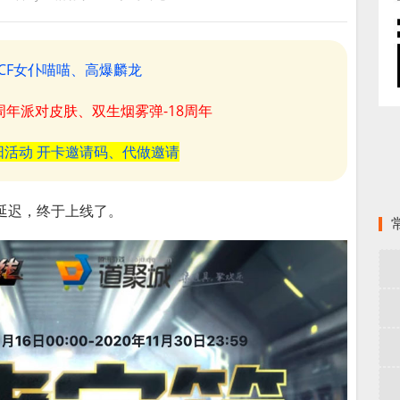
CF女仆喵喵、高爆麟龙
8周年派对皮肤、双生烟雾弹-18周年
阳活动 开卡邀请码、代做邀请
延迟，终于上线了。