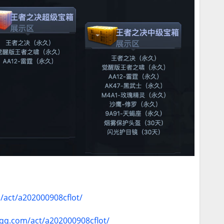
m/act/a202000908cflot/
.qq.com/act/a202000908cflot/