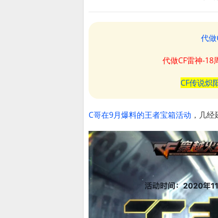
代做
代做CF雷神-1
CF传说炽
C哥在9月爆料的王者宝箱活动
，几经