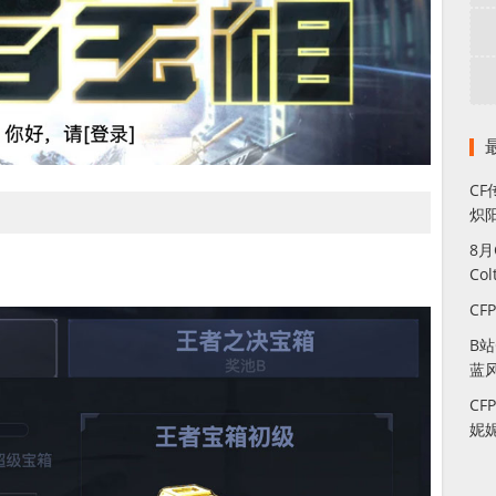
CF
炽
8
Co
CF
B
蓝
CF
妮