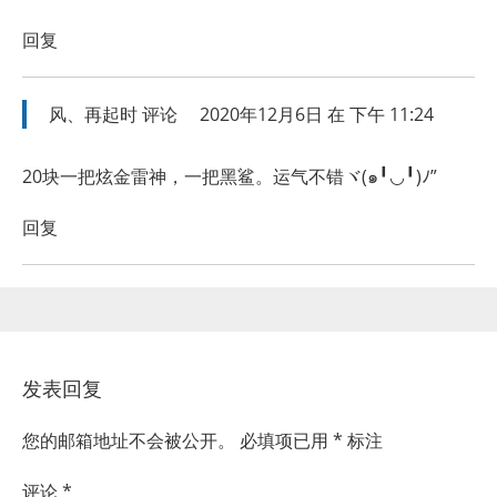
回复
风、再起时
评论
2020年12月6日 在 下午 11:24
20块一把炫金雷神，一把黑鲨。运气不错ヾ(๑╹◡╹)ﾉ”
回复
发表回复
您的邮箱地址不会被公开。
必填项已用
*
标注
评论
*