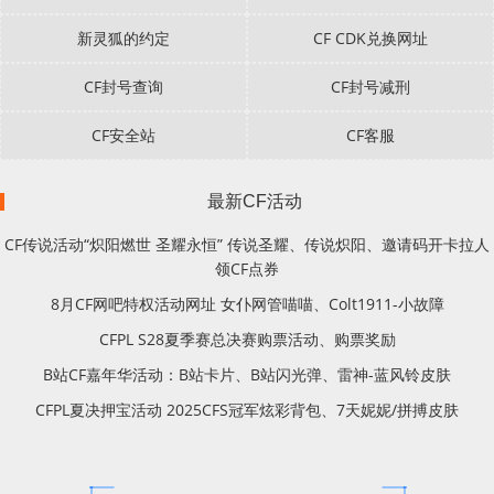
新灵狐的约定
CF CDK兑换网址
CF封号查询
CF封号减刑
CF安全站
CF客服
最新CF活动
CF传说活动“炽阳燃世 圣耀永恒” 传说圣耀、传说炽阳、邀请码开卡拉人
领CF点券
8月CF网吧特权活动网址 女仆网管喵喵、Colt1911-小故障
CFPL S28夏季赛总决赛购票活动、购票奖励
B站CF嘉年华活动：B站卡片、B站闪光弹、雷神-蓝风铃皮肤
CFPL夏决押宝活动 2025CFS冠军炫彩背包、7天妮妮/拼搏皮肤