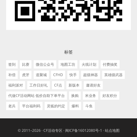
标签
签到
比赛
微信公众号
地图工坊
火线计划
付费抽奖
补偿
虎牙
道聚城
CFHD
快手
超级神器
英雄级武器
福利派对
工作日好礼
CF点
新版本
邀请好友
代做CF活动网站 低价自助下单平台
换购
米业务
好友积分
老兵
平台福利码
灵狐的约定
爆料
斗鱼
© 2011–2026 ·
CF活动专区
·
闽ICP备16012080号-1
·
站点地图