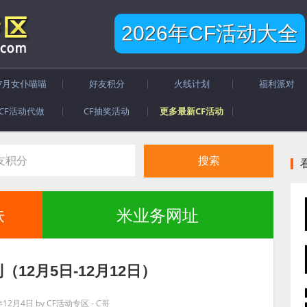
2026年CF活动大全
7月女仆喵喵
好友积分
火线计划
福利派对
CF活动代做
CF抽奖活动
更多最新CF活动
肤
米业务网址
（12月5日-12月12日）
年12月4日
by
CF活动专区 - C哥