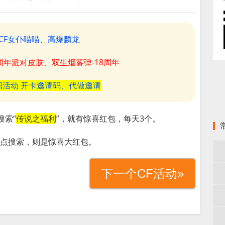
CF女仆喵喵、高爆麟龙
8周年派对皮肤、双生烟雾弹-18周年
阳活动 开卡邀请码、代做邀请
搜索“
传说之福利
”，就有惊喜红包，每天3个。
上8点搜索，则是惊喜大红包。
下一个CF活动»