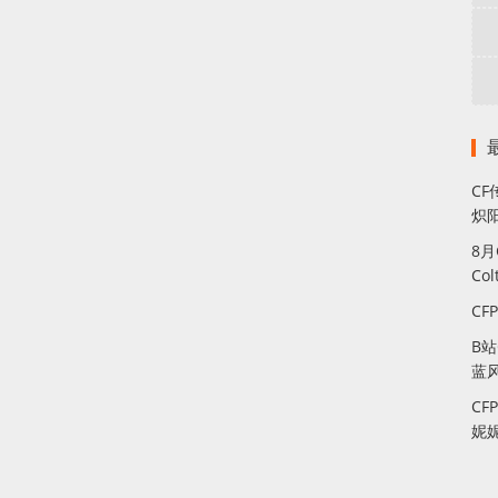
CF
炽
8
Co
CF
B
蓝
CF
妮