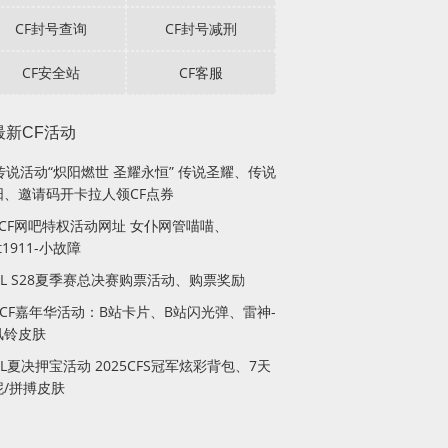
CF封号查询
CF封号减刑
CF安全站
CF客服
最新CF活动
传说活动“炽阳燃世 圣耀永恒” 传说圣耀、传说
阳、邀请码开卡拉人领CF点券
月CF网吧特权活动网址 女仆网管喵喵、
lt1911-小故障
PL S28夏季赛总决赛购票活动、购票奖励
站CF嘉年华活动：B站卡片、B站闪光弹、雷神-
风铃皮肤
PL夏决押宝活动 2025CFS冠军炫彩背包、7天
妮/拼搏皮肤