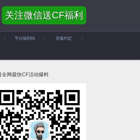
关注微信送CF福利
平台福利码
灵狐约定
看全网最快CF活动爆料