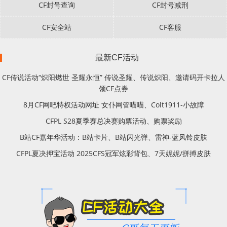
CF封号查询
CF封号减刑
CF安全站
CF客服
最新CF活动
CF传说活动“炽阳燃世 圣耀永恒” 传说圣耀、传说炽阳、邀请码开卡拉人
领CF点券
8月CF网吧特权活动网址 女仆网管喵喵、Colt1911-小故障
CFPL S28夏季赛总决赛购票活动、购票奖励
B站CF嘉年华活动：B站卡片、B站闪光弹、雷神-蓝风铃皮肤
CFPL夏决押宝活动 2025CFS冠军炫彩背包、7天妮妮/拼搏皮肤